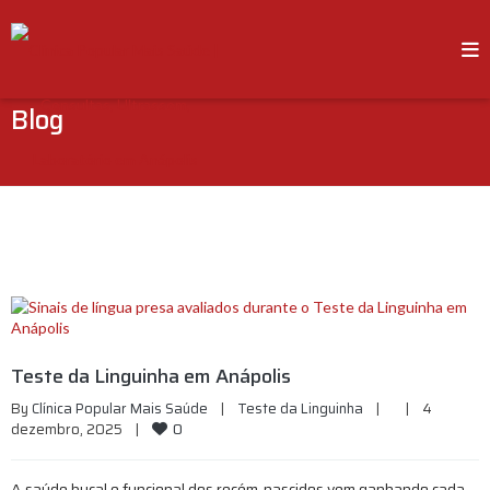
Blog
Teste da Linguinha em Anápolis
By 
Clínica Popular Mais Saúde
|
Teste da Linguinha
|
|
4 
0
dezembro, 2025    
|
A saúde bucal e funcional dos recém-nascidos vem ganhando cada