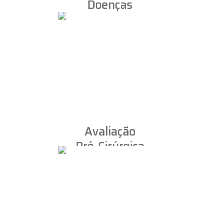
Doenças
Neuromusculares
Avaliação
Pré-Cirúrgica