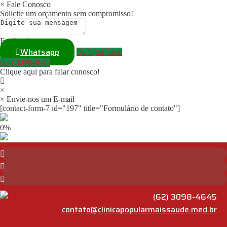
×
Fale Conosco
Solicite um orçamento sem compromisso!
Enviar via
Whatsapp
Ou ligue para:
(62) 3098-4645
Clique aqui para falar conosco!
×
×
Envie-nos um E-mail
[contact-form-7 id="197" title="Formulário de contato"]
0%
(62) 3098-4645
contato@clinicapopularmaissaude.med.br