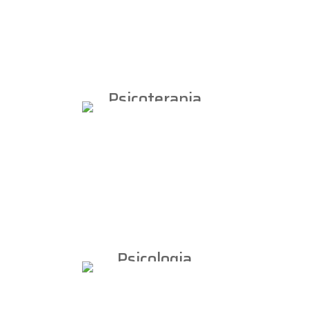
Psicoterapia
de Casal e
de Grupo
Psicologia
Infantil e
Desenvolvimento