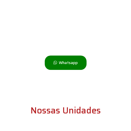
Não Encontrou o Que Precisa?
Fale Agora Conosco e Tire
Suas Dúvidas
Whatsapp
Nossas Unidades