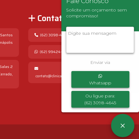
Fale Conosco
Solicite um orçamento sem
Contato
compromisso!
 Santos
(62) 3098-4645
Anápolis
(62) 99424-4543
Enviar via
 Salas 2
errado,
contato@clinicapopularmaissaude.med.br
Whatsapp
Ou ligue para:
(62) 3098-4645
×