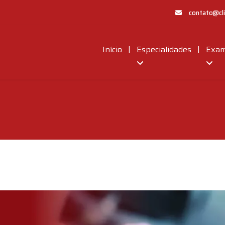
contato@cli
|
|
Início
Especialidades
Exa