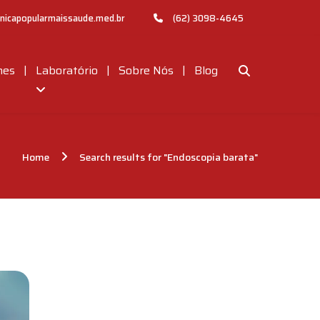
nicapopularmaissaude.med.br
(62) 3098-4645
|
|
|
mes
Laboratório
Sobre Nós
Blog
Home
Search results for "Endoscopia barata"