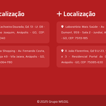
calização
Localização
achoeira Dourada, Qd. 13 - Lt. 08 -
Laboratório Mais Saúde - Av.
ao Joaquim, Anápolis - GO, CEP:
Dumont, 959 - Sala 2 - Jundiaí, 
-040
- GO, CEP: 75113-185
a Shopping - Av. Fernando Costa,
R. João Florentino, Qd 9 Lt 23,
oja 49 - Vila Jaiara, Anápolis - GO,
e 3 - Residencial Portal do C
5064-780
Anápolis - GO, CEP: 75085-630
© 2025 Grupo MSDG.