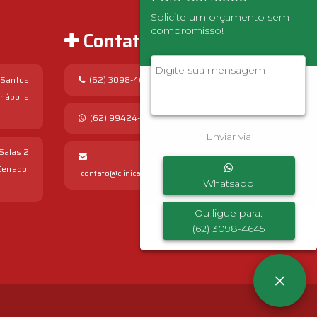
Solicite um orçamento sem
compromisso!
Contato
 Santos
(62) 3098-4645
Anápolis
(62) 99424-4543
Enviar via
 Salas 2
errado,
contato@clinicapopularmaissaude.med.br
Whatsapp
Ou ligue para:
(62) 3098-4645
×