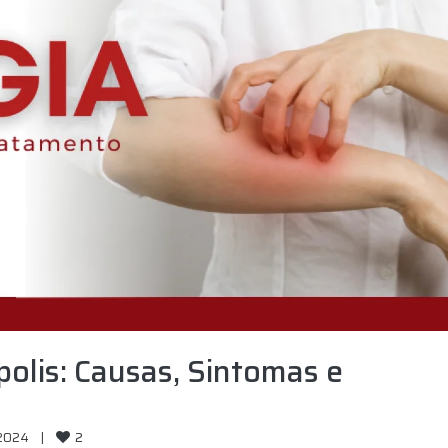
olis: Causas, Sintomas e
2
2024    
|