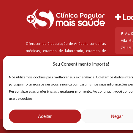
Loc
Av. Ca
Vila S
Oferecemos à população de Anápolis consultas
75145
médicas, exames de laboratório, exames de
ultrassom e muitos outros serviços de saúde
Jaiar
Seu Consentimento Importa!
com preços acessíveis e alta qualidade. Nos
177 - L
preocupamos com o paciente em todos os
Nós utilizamos cookies para melhorar sua experiência. Coletamos dados int
CEP: 7
contatos dele com a Clínica.
para aprimorar nossos serviços e nunca compartilhamos suas informações pe
Personalize suas preferências a qualquer momento. Ao continuar, você conc
uso de cookies.
Aceitar
Negar