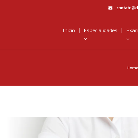
contato@cl
|
|
Início
Especialidades
Exa
Hom