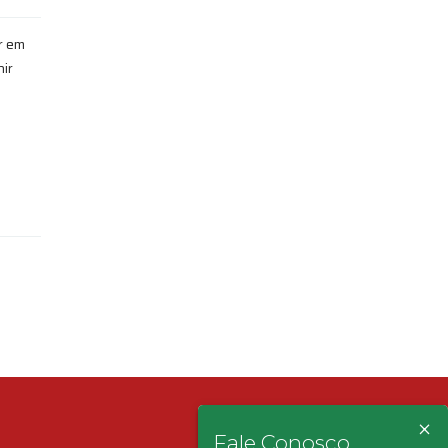
r em
nir
×
Fale Conosco