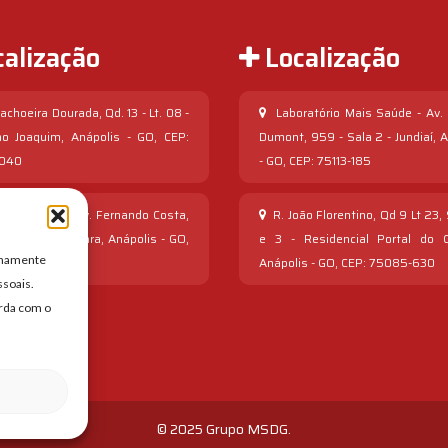
alização
Localização
choeira Dourada, Qd. 13 - Lt. 08 -
Laboratório Mais Saúde - Av.
ao Joaquim, Anápolis - GO, CEP:
Dumont, 959 - Sala 2 - Jundiaí, 
-040
- GO, CEP: 75113-185
a Shopping - Av. Fernando Costa,
R. João Florentino, Qd 9 Lt 23,
oja 49 - Vila Jaiara, Anápolis - GO,
e 3 - Residencial Portal do C
ernamente
5064-780
Anápolis - GO, CEP: 75085-630
ssoais.
orda com o
© 2025 Grupo MSDG.