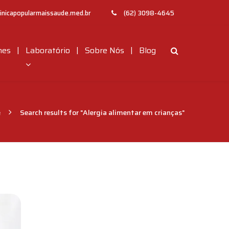
inicapopularmaissaude.med.br
(62) 3098-4645
|
|
|
mes
Laboratório
Sobre Nós
Blog
e
Search results for "Alergia alimentar em crianças"